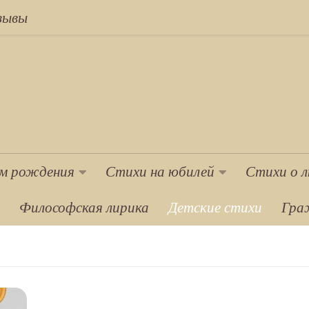
зывы
ем рождения
Стихи на юбилей
Стихи о 
Философская лирика
Детские стихи
Гра